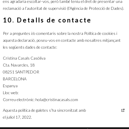
ens agradaria escoltar-vos, però també teniu el dret de presentar una
reclamació a l’autoritat de supervisió (l’Agència de Protecció de Dades).
10. Detalls de contacte
Per a preguntes i/o comentaris sobre la nostra Política de cookies i
aquesta declaració, poseu-vos en contacte amb nosaltres mitjançant
les següents dades de contacte:
Cristina Casals Casòliva
Cta. Navarcles, 18
08251 SANTPEDOR
BARCELONA
Espanya
Lloc web:
https://cristinacasals.com
Correu electrònic:
hola@cristinacasals.com
Aquesta política de galetes s’ha sincronitzat amb
cookiedatabase.org
el juliol 17, 2022.