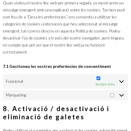
Quan visiteu el nostre lloc web per primera vegada, us mostrarem un
missatge emergent amb una explicació sobre les cookies. Tan bon punt
com feu clic a “Desa les preferències”, ens consentiu a utilitzar les
categories de cookies i extensions que heu seleccionat al missatge
emergent, tal i com es descriu en aquesta Política de cookies. Podeu
desactivar l’ús de cookies a través del vostre navegador, però tingueu
en compte que pot ser que el nostre lloc web ja no funcioni
correctament.
7.1 Gestioneu les vostres preferències de consentiment
Funcional
Sempre actiu
Màrqueting
8. Activació / desactivació i
eliminació de galetes
Podeu utilitzar el navegador per a esborrar les cookies automàticament