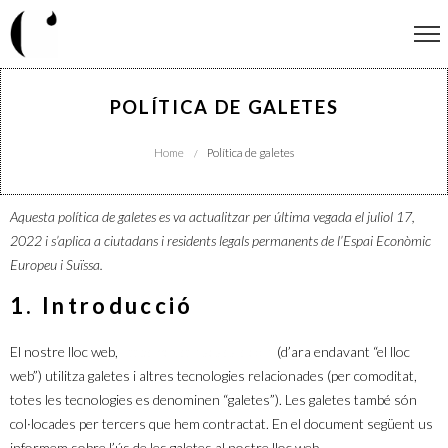
POLÍTICA DE GALETES
Home
Política de galetes
/
Aquesta política de galetes es va actualitzar per última vegada el juliol 17,
2022 i s’aplica a ciutadans i residents legals permanents de l’Espai Econòmic
Europeu i Suïssa.
1. Introducció
El nostre lloc web,
https://cristinacasals.com
(d’ara endavant “el lloc
web”) utilitza galetes i altres tecnologies relacionades (per comoditat,
totes les tecnologies es denominen “galetes”). Les galetes també són
col·locades per tercers que hem contractat. En el document següent us
informem sobre l’ús de les galetes al nostre lloc web.