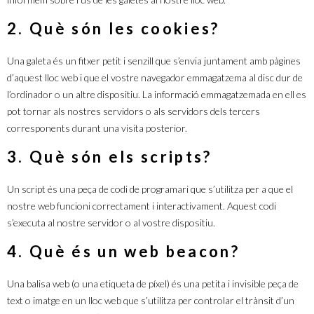
2. Què són les cookies?
Una galeta és un fitxer petit i senzill que s’envia juntament amb pàgines
d’aquest lloc web i que el vostre navegador emmagatzema al disc dur de
l’ordinador o un altre dispositiu. La informació emmagatzemada en ell es
pot tornar als nostres servidors o als servidors dels tercers
corresponents durant una visita posterior.
3. Què són els scripts?
Un script és una peça de codi de programari que s’utilitza per a que el
nostre web funcioni correctament i interactivament. Aquest codi
s’executa al nostre servidor o al vostre dispositiu.
4. Què és un web beacon?
Una balisa web (o una etiqueta de píxel) és una petita i invisible peça de
text o imatge en un lloc web que s’utilitza per controlar el trànsit d’un