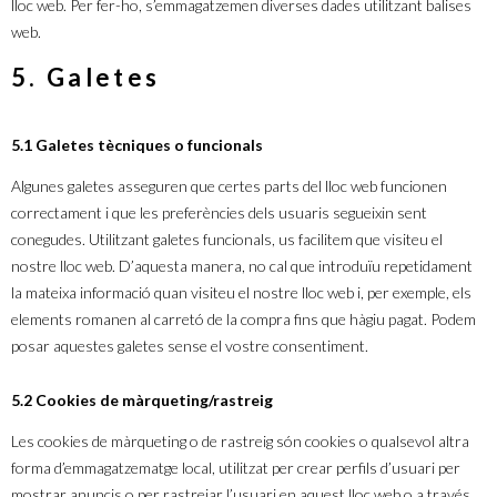
lloc web. Per fer-ho, s’emmagatzemen diverses dades utilitzant balises
web.
5. Galetes
5.1 Galetes tècniques o funcionals
Algunes galetes asseguren que certes parts del lloc web funcionen
correctament i que les preferències dels usuaris segueixin sent
conegudes. Utilitzant galetes funcionals, us facilitem que visiteu el
nostre lloc web. D’aquesta manera, no cal que introduïu repetidament
la mateixa informació quan visiteu el nostre lloc web i, per exemple, els
elements romanen al carretó de la compra fins que hàgiu pagat. Podem
posar aquestes galetes sense el vostre consentiment.
5.2 Cookies de màrqueting/rastreig
Les cookies de màrqueting o de rastreig són cookies o qualsevol altra
forma d’emmagatzematge local, utilitzat per crear perfils d’usuari per
mostrar anuncis o per rastrejar l’usuari en aquest lloc web o a través